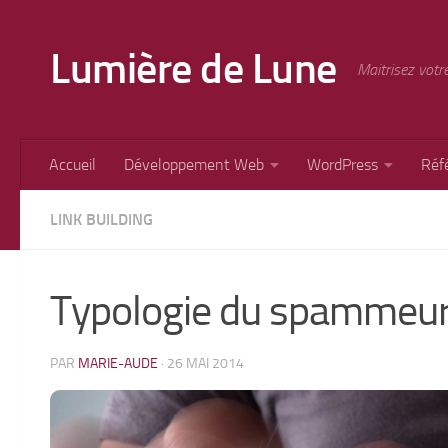
Skip to content
Lumière de Lune
Maitrisez votr
Accueil
Développement Web
WordPress
Réf
LINK BUILDING
Typologie du spammeu
PAR
MARIE-AUDE
·
26 MAI 2014