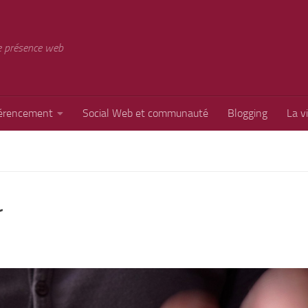
e présence web
érencement
Social Web et communauté
Blogging
La v
r