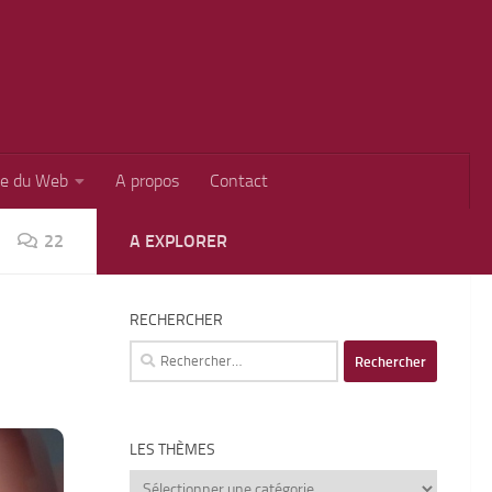
ie du Web
A propos
Contact
22
A EXPLORER
RECHERCHER
Rechercher :
LES THÈMES
Les