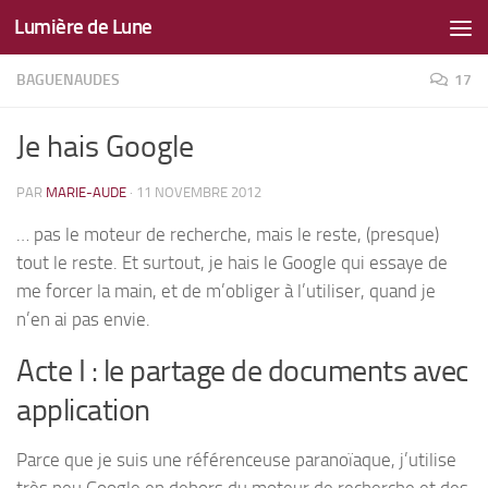
Lumière de Lune
Skip to content
BAGUENAUDES
17
Je hais Google
PAR
MARIE-AUDE
·
11 NOVEMBRE 2012
… pas le moteur de recherche, mais le reste, (presque)
tout le reste. Et surtout, je hais le Google qui essaye de
me forcer la main, et de m’obliger à l’utiliser, quand je
n’en ai pas envie.
Acte I : le partage de documents avec
application
Parce que je suis une référenceuse paranoïaque, j’utilise
très peu Google en dehors du moteur de recherche et des