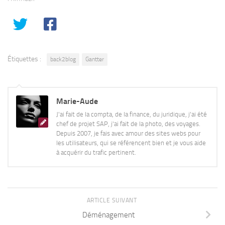
Étiquettes :
back2blog
Gantter
Marie-Aude
J'ai fait de la compta, de la finance, du juridique, j'ai été
chef de projet SAP, j'ai fait de la photo, des voyages.
Depuis 2007, je fais avec amour des sites webs pour
les utilisateurs, qui se référencent bien et je vous aide
à acquérir du trafic pertinent.
ARTICLE SUIVANT
Déménagement