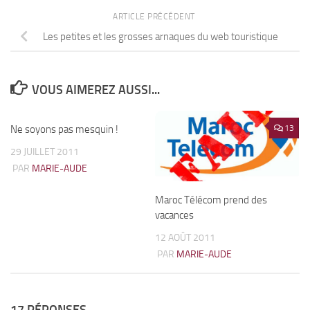
ARTICLE PRÉCÉDENT
Les petites et les grosses arnaques du web touristique
VOUS AIMEREZ AUSSI...
Ne soyons pas mesquin !
5
13
29 JUILLET 2011
PAR
MARIE-AUDE
Maroc Télécom prend des
vacances
12 AOÛT 2011
PAR
MARIE-AUDE
17 RÉPONSES