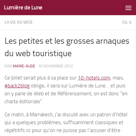
Lumière de Lune
Skip to content
LA VIE DU WEB
9
Les petites et les grosses arnaques
du web touristique
PAR
MARIE-AUDE
·
10 NOVEMBRE 2012
Ce billet serait plus à sa place sur
10-hotels.com
, mais,
#back2blog
oblige, il sera sur Lumière de Lune… et puis
on y parle de Web et de Référencement, on est donc “en
charte éditoriale”.
Ce matin, à Marrakech, j’ai discuté avec un patron d’hôtel
qui a quelques problèmes, suffisamment classiques et
répétitifs ici pour qu’on ne puisse pas l’accuser d’être