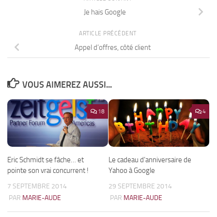
Je hais Google
ARTICLE PRÉCÉDENT
Appel d’offres, côté client
VOUS AIMEREZ AUSSI...
18
4
Eric Schmidt se fâche… et
Le cadeau d’anniversaire de
pointe son vrai concurrent !
Yahoo à Google
7 SEPTEMBRE 2014
29 SEPTEMBRE 2014
PAR
MARIE-AUDE
PAR
MARIE-AUDE