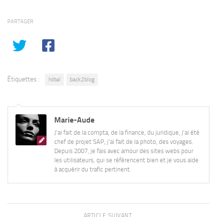
PARTAGER
Étiquettes :
hôtel
back2blog
Marie-Aude
J'ai fait de la compta, de la finance, du juridique, j'ai été
chef de projet SAP, j'ai fait de la photo, des voyages.
Depuis 2007, je fais avec amour des sites webs pour
les utilisateurs, qui se référencent bien et je vous aide
à acquérir du trafic pertinent.
ARTICLE SUIVANT