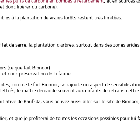
rmer les puits de carbone en bombes à retardement
, et en sources a
et donc libérer du carbone).
nibles à la plantation de vraies forêts restent très limitées.
effet de serre, la plantation d’arbres, surtout dans des zones arid
iers (ce que fait Bionoor)
, et donc préservation de la faune
coles, comme le fait Bionoor, se rajoute un aspect de sensibilisat
ttrés, le maître demande souvent aux enfants de retransmettre “à la
nitiative de Kauf-da, vous pouvez aussi aller sur le site de Bionoor,
ier, et que je profiterai de toutes les occasions possibles pour lui f