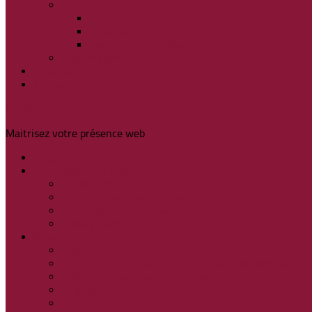
Business
Législation
E-tourisme
Ma petite entreprise
Baguenaudes
A propos
Contact
Lumière de Lune
Maitrisez votre présence web
Accueil
Développement Web
Le coin technique
11 règles pour faire un bon site
Le vrai prix d’un site web
Hébergement
WordPress
WordPress pour les nuls
10 erreurs à ne pas faire en utilisant WordPress
Référencer son blog WordPress
Plugins WordPress
Thème WordPress