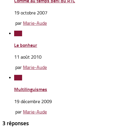
Comme au temps béni du RTC
19 octobre 2007
par
Marie-Aude
4
Le bonheur
11 août 2010
par
Marie-Aude
1
Multilinguismes
19 décembre 2009
par
Marie-Aude
3 réponses