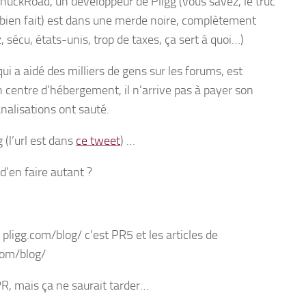
ChuckRoad, un développeur de Pligg (vous savez, le truc
it bien fait) est dans une merde noire, complètement
sécu, états-unis, trop de taxes, ça sert à quoi…)
ui a aidé des milliers de gens sur les forums, est
un centre d’hébergement, il n’arrive pas à payer son
canalisations ont sauté.
 (l’url est dans
ce tweet
) …
 d’en faire autant ?
pligg.com/blog/ c’est PR5 et les articles de
com/blog/
PR, mais ça ne saurait tarder…