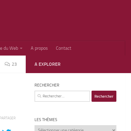
ie du Web
A propos
Contact
23
A EXPLORER
RECHERCHER
Rechercher :
PARTAGER
LES THÈMES
Les