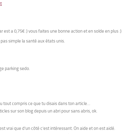
t
ar est a 0,75€ :) vous faites une bonne action et en solde en plus :)
 pas simple la santé aux états unis.
e parking sedo.
du tout compris ce que tu disais dans ton article…
ticles sur son blog depuis un abri pour sans abris, ok.
’est vrai que d’un côté c’est intéressant. On aide et on est aidé.