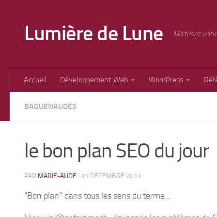
Skip to content
Lumière de Lune
Maitrisez votr
Accueil
Développement Web
WordPress
Réf
BAGUENAUDES
le bon plan SEO du jour
PAR
MARIE-AUDE
·
31 DÉCEMBRE 2012
“Bon plan” dans tous les sens du terme…