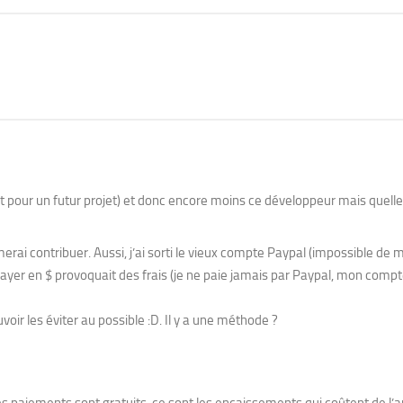
t pour un futur projet) et donc encore moins ce développeur mais quelle 
merai contribuer. Aussi, j’ai sorti le vieux compte Paypal (impossible de 
payer en $ provoquait des frais (je ne paie jamais par Paypal, mon comp
voir les éviter au possible :D. Il y a une méthode ?