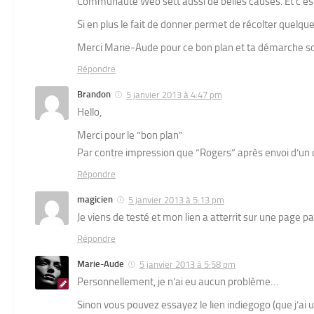
Communauté Web sett aussi de belles causes. Et c’est
Si en plus le fait de donner permet de récolter quelque 
Merci Marie-Aude pour ce bon plan et ta démarche so
Répondre
Brandon
5 janvier 2013 à 4:47 pm
Hello,
Merci pour le “bon plan”
Par contre impression que “Rogers” après envoi d’un 
Répondre
magicien
5 janvier 2013 à 5:13 pm
Je viens de testé et mon lien a atterrit sur une page p
Répondre
Marie-Aude
5 janvier 2013 à 5:58 pm
Personnellement, je n’ai eu aucun problème…
Sinon vous pouvez essayez le lien indiegogo (que j’ai ut