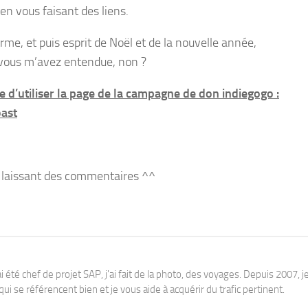
n vous faisant des liens.
me, et puis esprit de Noël et de la nouvelle année,
ue vous m’avez entendue, non ?
e d’utiliser la page de la campagne de don indiegogo :
ast
en laissant des commentaires ^^
j'ai été chef de projet SAP, j'ai fait de la photo, des voyages. Depuis 2007, je
ui se référencent bien et je vous aide à acquérir du trafic pertinent.