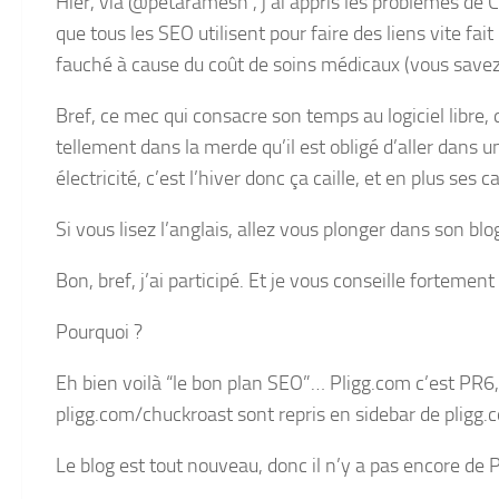
Hier, via @petaramesh , j’ai appris les problèmes de 
que tous les SEO utilisent pour faire des liens vite fa
fauché à cause du coût de soins médicaux (vous savez, 
Bref, ce mec qui consacre son temps au logiciel libre, q
tellement dans la merde qu’il est obligé d’aller dans 
électricité, c’est l’hiver donc ça caille, et en plus ses 
Si vous lisez l’anglais, allez vous plonger dans son blog
Bon, bref, j’ai participé. Et je vous conseille fortement
Pourquoi ?
Eh bien voilà “le bon plan SEO”… Pligg.com c’est PR6, 
pligg.com/chuckroast sont repris en sidebar de pligg.
Le blog est tout nouveau, donc il n’y a pas encore de 