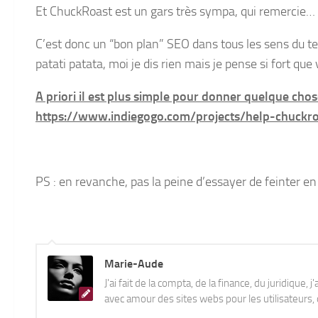
Et ChuckRoast est un gars très sympa, qui remercie… e
C’est donc un “bon plan” SEO dans tous les sens du ter
patati patata, moi je dis rien mais je pense si fort q
A priori il est plus simple pour donner quelque chos
https://www.indiegogo.com/projects/help-chuckro
PS : en revanche, pas la peine d’essayer de feinter 
Marie-Aude
J'ai fait de la compta, de la finance, du juridique, 
avec amour des sites webs pour les utilisateurs, q