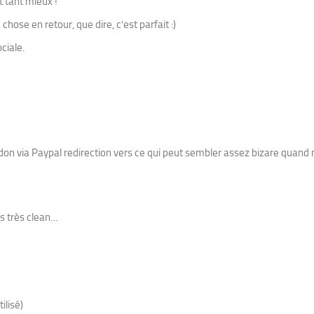
 tant mieux !
chose en retour, que dire, c’est parfait :)
ciale.
don via Paypal redirection vers ce qui peut sembler assez bizare quand
as très clean…
ilisé)