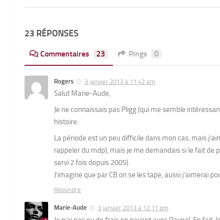
23 RÉPONSES
Commentaires
23
Pings
0
Rogers
3 janvier 2013 à 11:42 am
Salut Marie-Aude,
Je ne connaissais pas Pligg (qui me semble intéressan
histoire.
La période est un peu difficile dans mon cas, mais j’ai
rappeler du mdp), mais je me demandais si le fait de 
servi 2 fois depuis 2005).
J’imagine que par CB on se les tape, aussi j’aimerai pou
Répondre
Marie-Aude
3 janvier 2013 à 12:11 pm