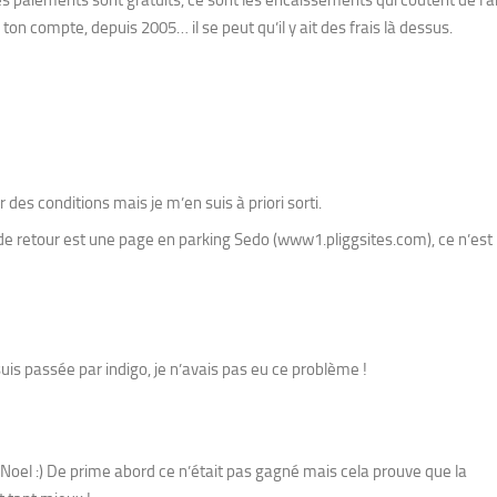
 les paiements sont gratuits, ce sont les encaissements qui coûtent de l’a
n compte, depuis 2005… il se peut qu’il y ait des frais là dessus.
 des conditions mais je m’en suis à priori sorti.
de retour est une page en parking Sedo (www1.pliggsites.com), ce n’est 
uis passée par indigo, je n’avais pas eu ce problème !
de Noel :) De prime abord ce n’était pas gagné mais cela prouve que la