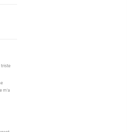
triste
me
te m’a