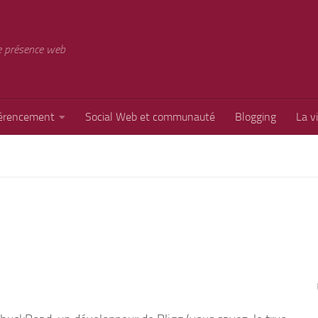
e présence web
érencement
Social Web et communauté
Blogging
La v