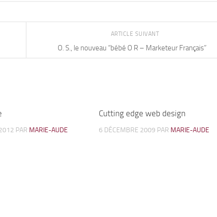
ARTICLE SUIVANT
O. S., le nouveau “bébé O R – Marketeur Français”
e
17
Cutting edge web design
2012
PAR
MARIE-AUDE
6 DÉCEMBRE 2009
PAR
MARIE-AUDE