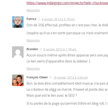
https://www.indiegogo.com/projects/help-chuckroas
Répondre
Patrice
6 janvier 2013 à 5:19 pm
Don de 25$ effectué, profitez en c’est pas cher, le doll
J’espère qu’il va s’en sortir parceque ce n’est vraiment
Répondre
Brandon
9 janvier 2013 à 1:18 am
Aucun soucis même après êtres apparue vers une pag
Le lien viens d’apparaître dans la sidebar :)
Répondre
François-Olivier
16 janvier 2013 à 3:46 pm
Bon. Je dois être complètement idiot mais je n’ai pas 
Le créateur de pligg va mal ok. Il tweet et poste des ar
Mais quel est le lien avec le SEO ?
Si tu parles de la page qui permet d’être en blog roll, c