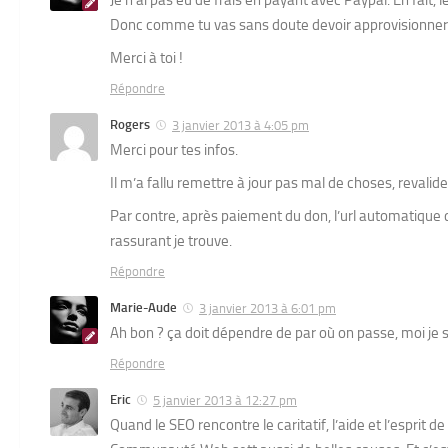
Je n’ai pas eu de frais en payant avec Paypal. En fait,
Donc comme tu vas sans doute devoir approvisionner to
Merci à toi !
Répondre
Rogers
3 janvier 2013 à 4:05 pm
Merci pour tes infos.
Il m’a fallu remettre à jour pas mal de choses, revalider
Par contre, après paiement du don, l’url automatique 
rassurant je trouve.
Répondre
Marie-Aude
3 janvier 2013 à 6:01 pm
Ah bon ? ça doit dépendre de par où on passe, moi je s
Répondre
Eric
5 janvier 2013 à 12:27 pm
Quand le SEO rencontre le caritatif, l’aide et l’esprit 