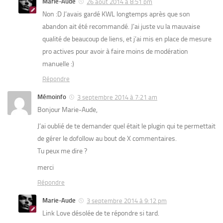
Marie-Aude
26 août 2014 à 8:51 pm
Non :D J’avais gardé KWL longtemps après que son
abandon ait été recommandé. J’ai juste vu la mauvaise
qualité de beaucoup de liens, et j’ai mis en place de mesure
pro actives pour avoir à faire moins de modération
manuelle :)
Répondre
Mémoinfo
3 septembre 2014 à 7:21 am
Bonjour Marie-Aude,
J’ai oublié de te demander quel était le plugin qui te permettait
de gérer le dofollow au bout de X commentaires.
Tu peux me dire ?
merci
Répondre
Marie-Aude
3 septembre 2014 à 9:12 pm
Link Love désolée de te répondre si tard.