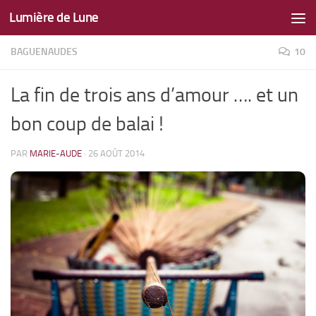
Lumière de Lune
Skip to content
BAGUENAUDES
10
La fin de trois ans d’amour …. et un
bon coup de balai !
PAR
MARIE-AUDE
·
26 AOÛT 2014