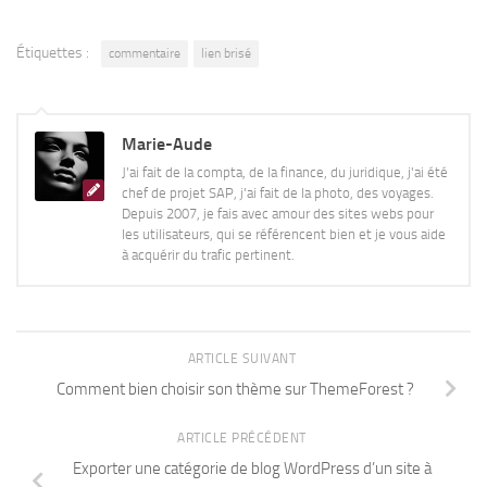
Étiquettes :
commentaire
lien brisé
Marie-Aude
J'ai fait de la compta, de la finance, du juridique, j'ai été
chef de projet SAP, j'ai fait de la photo, des voyages.
Depuis 2007, je fais avec amour des sites webs pour
les utilisateurs, qui se référencent bien et je vous aide
à acquérir du trafic pertinent.
ARTICLE SUIVANT
Comment bien choisir son thème sur ThemeForest ?
ARTICLE PRÉCÉDENT
Exporter une catégorie de blog WordPress d’un site à