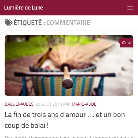
Lumière de Lune
Skip to content
ÉTIQUETÉ :
COMMENTAIRE
10
BAGUENAUDES
26 AOÛT 2014
PAR
MARIE-AUDE
La fin de trois ans d’amour …. et un bon
coup de balai !