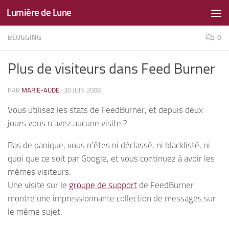
Lumière de Lune
Skip to content
BLOGGING
0
Plus de visiteurs dans Feed Burner
PAR
MARIE-AUDE
·
30 JUIN 2008
Vous utilisez les stats de FeedBurner, et depuis deux
jours vous n’avez aucune visite ?
Pas de panique, vous n’êtes ni déclassé, ni blacklisté, ni
quoi que ce soit par Google, et vous continuez à avoir les
mêmes visiteurs.
Une visite sur le
groupe de support
de FeedBurner
montre une impressionnante collection de messages sur
le même sujet.