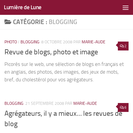
Lumière de Lune
Skip to content
CATÉGORIE :
BLOGGING
PHOTO
/
BLOGGING
8 OCTOBRE 2008
PAR
MARIE-AUDE
2
Revue de blogs, photo et image
Picorés sur le web, une sélection de blogs en français et
en anglais, des photos, des images, des jeux de mots,
bref, du cholestérol pour vos agrégateurs.
BLOGGING
21 SEPTEMBRE 2008
PAR
MARIE-AUDE
6
Agrégateurs, il y a mieux… les revues de
blog