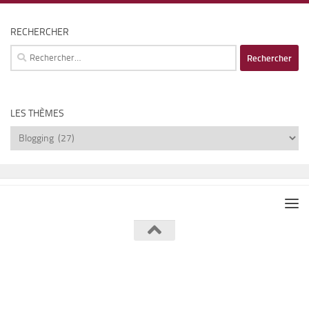
RECHERCHER
Rechercher :
LES THÈMES
Les
thèmes
Lumière de Lune © 2026. Tous droits réservés.
Fièrement propulsé par
- Conçu par
Thème Hueman