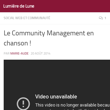
Lumière de Lune
Skip to content
SOCIAL WEB ET COMMUNAUTÉ
1
Le Community Management en
chanson !
PAR
MARIE-AUDE
·
20 AOÛT 2014