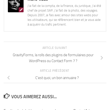
J'ai fait de la compta, de la finance, du juridique, j'ai été
chef de projet SAP, j'ai fait de la photo, des voyages.
Depuis 2007, je fais avec amour des sites webs pour
les utilisateurs, qui se référencent bien et je vous aide
à acquérir du trafic pertinent.
ARTICLE SUIVANT
GravityForms, la rolls des plugins de formulaires pour
WordPress ou Contact Form 7 ?
ARTICLE PRÉCÉDENT
C’est quoi, un bon annuaire ?
VOUS AIMEREZ AUSSI...