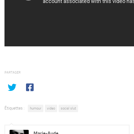
PARTAGER
Étiquettes :
humour
video
social slut
Marie-Aude