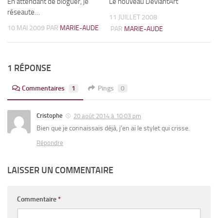
En attendant de bloguer, je
0
Le nouveau DeviantArt
0
réseaute…
11 JUILLET 2008
10 MAI 2009
PAR
MARIE-AUDE
PAR
MARIE-AUDE
1 RÉPONSE
Commentaires
1
Pings
0
Cristophe
20 août 2014 à 10:03 pm
Bien que je connaissais déjà, j’en ai le stylet qui crisse.
Répondre
LAISSER UN COMMENTAIRE
Commentaire
*