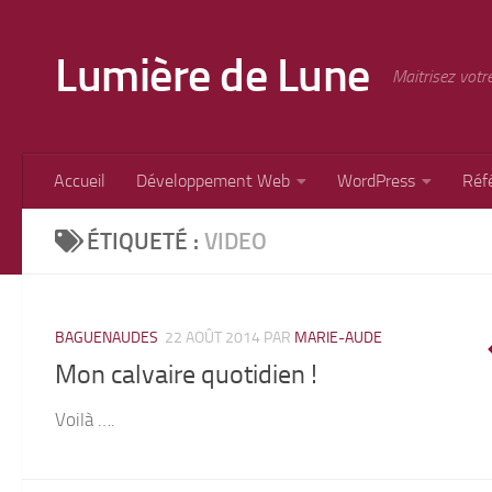
Skip to content
Lumière de Lune
Maitrisez votr
Accueil
Développement Web
WordPress
Réf
ÉTIQUETÉ :
VIDEO
BAGUENAUDES
22 AOÛT 2014
PAR
MARIE-AUDE
Mon calvaire quotidien !
Voilà ….