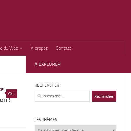
ie du Web
A propos
Contact
A EXPLORER
RECHERCHER
DE
Rechercher :
1
on !
LES THÈMES
Les