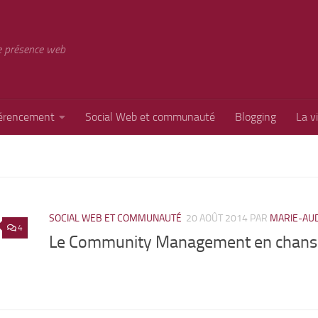
e présence web
érencement
Social Web et communauté
Blogging
La v
SOCIAL WEB ET COMMUNAUTÉ
20 AOÛT 2014
PAR
MARIE-AU
4
Le Community Management en chans