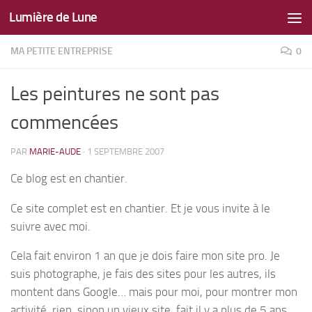
Lumière de Lune
Skip to content
MA PETITE ENTREPRISE
0
Les peintures ne sont pas
commencées
PAR
MARIE-AUDE
·
1 SEPTEMBRE 2007
Ce blog est en chantier.
Ce site complet est en chantier. Et je vous invite à le
suivre avec moi.
Cela fait environ 1 an que je dois faire mon site pro. Je
suis photographe, je fais des sites pour les autres, ils
montent dans Google… mais pour moi, pour montrer mon
activité, rien, sinon un vieux site, fait il y a plus de 5 ans,