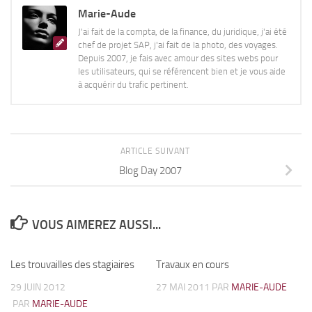
Marie-Aude
J'ai fait de la compta, de la finance, du juridique, j'ai été
chef de projet SAP, j'ai fait de la photo, des voyages.
Depuis 2007, je fais avec amour des sites webs pour
les utilisateurs, qui se référencent bien et je vous aide
à acquérir du trafic pertinent.
ARTICLE SUIVANT
Blog Day 2007
VOUS AIMEREZ AUSSI...
Les trouvailles des stagiaires
19
Travaux en cours
4
29 JUIN 2012
27 MAI 2011
PAR
MARIE-AUDE
PAR
MARIE-AUDE