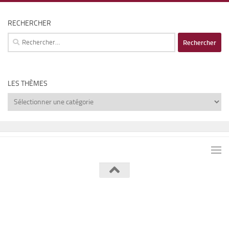
RECHERCHER
Rechercher :
LES THÈMES
Les
thèmes
Lumière de Lune © 2026. Tous droits réservés.
Fièrement propulsé par
- Conçu par
Thème Hueman