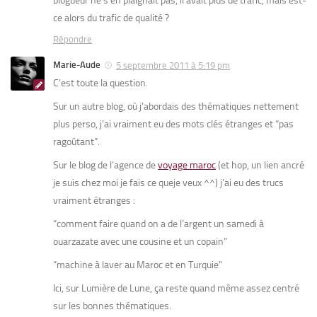
blogueur ne s’en plaignait pas, il avait plus de trafic, mais est-
ce alors du trafic de qualité ?
Répondre
Marie-Aude
5 septembre 2011 à 5:19 pm
C’est toute la question.
Sur un autre blog, où j’abordais des thématiques nettement
plus perso, j’ai vraiment eu des mots clés étranges et “pas
ragoûtant”.
Sur le blog de l’agence de
voyage maroc
(et hop, un lien ancré
je suis chez moi je fais ce queje veux ^^) j’ai eu des trucs
vraiment étranges :
“comment faire quand on a de l’argent un samedi à
ouarzazate avec une cousine et un copain”
“machine à laver au Maroc et en Turquie”
Ici, sur Lumière de Lune, ça reste quand même assez centré
sur les bonnes thématiques.