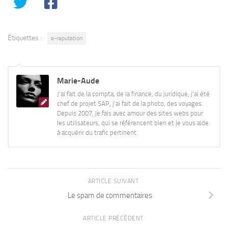
Étiquettes :
e-reputation
Marie-Aude
J'ai fait de la compta, de la finance, du juridique, j'ai été
chef de projet SAP, j'ai fait de la photo, des voyages.
Depuis 2007, je fais avec amour des sites webs pour
les utilisateurs, qui se référencent bien et je vous aide
à acquérir du trafic pertinent.
ARTICLE SUIVANT
Le spam de commentaires
ARTICLE PRÉCÉDENT