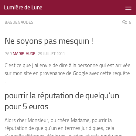
Lumière de Lune
Skip to content
BAGUENAUDES
5
Ne soyons pas mesquin !
PAR
MARIE-AUDE
·
29 JUILLET 2011
C’est ce que j’ai envie de dire à la personne qui est arrivée
sur mon site en provenance de Google avec cette requête
:
pourrir la réputation de quelqu’un
pour 5 euros
Alors cher Monsieur, ou chère Madame, pourrir la
réputation de quelqu’un en termes juridiques, cela
s’appelle diffamer, dénigrer, injurier, et cela peut vous