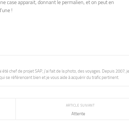
à une case apparait, donnant le permalien, et on peut en
d’une !
j'ai été chef de projet SAP, j'ai fait de la photo, des voyages. Depuis 2007, je
ui se référencent bien et je vous aide à acquérir du trafic pertinent.
ARTICLE SUIVANT
Attente