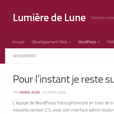
Skip to content
Lumière de Lune
Maitrisez votr
Accueil
Développement Web
WordPress
Réf
WORDPRESS
Pour l’instant je reste 
PAR
MARIE-AUDE
·
10 MARS 2008
L’équipe de WordPress francophone est en train de t
nouvelle version 2.5, avec son interface admin toute r