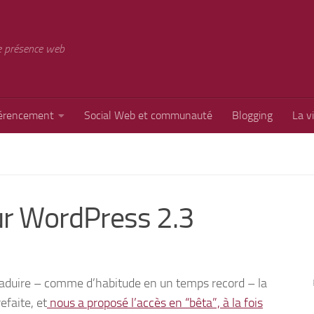
e présence web
érencement
Social Web et communauté
Blogging
La v
sur WordPress 2.3
raduire – comme d’habitude en un temps record – la
efaite, et
nous a proposé l’accès en “bêta”, à la fois