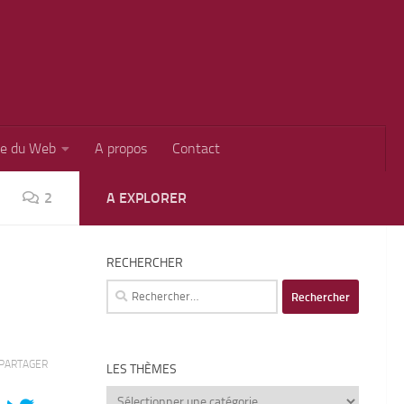
ie du Web
A propos
Contact
2
A EXPLORER
RECHERCHER
Rechercher :
PARTAGER
LES THÈMES
Les