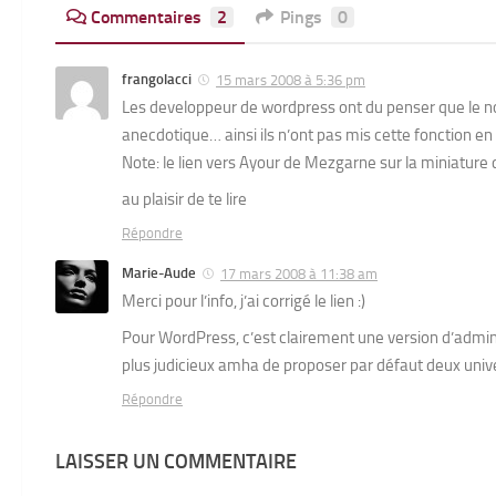
Commentaires
2
Pings
0
frangolacci
15 mars 2008 à 5:36 pm
Les developpeur de wordpress ont du penser que le nomb
anecdotique… ainsi ils n’ont pas mis cette fonction en
Note: le lien vers Ayour de Mezgarne sur la miniature 
au plaisir de te lire
Répondre
Marie-Aude
17 mars 2008 à 11:38 am
Merci pour l’info, j’ai corrigé le lien :)
Pour WordPress, c’est clairement une version d’admin or
plus judicieux amha de proposer par défaut deux uni
Répondre
LAISSER UN COMMENTAIRE