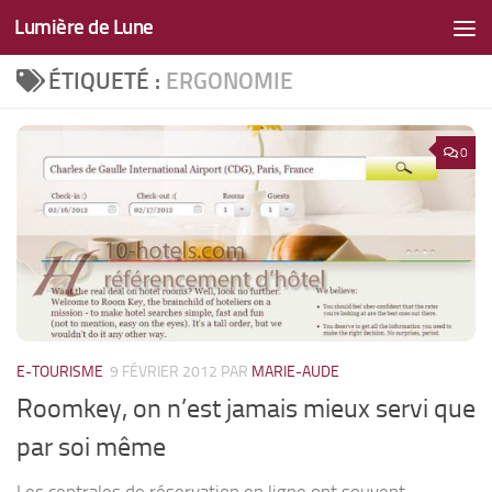
Lumière de Lune
Skip to content
ÉTIQUETÉ :
ERGONOMIE
0
E-TOURISME
9 FÉVRIER 2012
PAR
MARIE-AUDE
Roomkey, on n’est jamais mieux servi que
par soi même