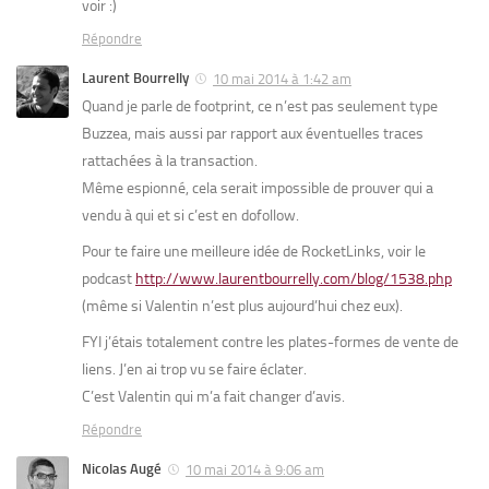
voir :)
Répondre
Laurent Bourrelly
10 mai 2014 à 1:42 am
Quand je parle de footprint, ce n’est pas seulement type
Buzzea, mais aussi par rapport aux éventuelles traces
rattachées à la transaction.
Même espionné, cela serait impossible de prouver qui a
vendu à qui et si c’est en dofollow.
Pour te faire une meilleure idée de RocketLinks, voir le
podcast
http://www.laurentbourrelly.com/blog/1538.php
(même si Valentin n’est plus aujourd’hui chez eux).
FYI j’étais totalement contre les plates-formes de vente de
liens. J’en ai trop vu se faire éclater.
C’est Valentin qui m’a fait changer d’avis.
Répondre
Nicolas Augé
10 mai 2014 à 9:06 am