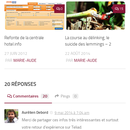
0
15
Refonte de la centrale
La course au délinking, le
hotel.info
suicide des lemmings – 2
27 JUIN 2012
22 AOÛT 2014
PAR
MARIE-AUDE
PAR
MARIE-AUDE
20 RÉPONSES
Commentaires
20
Pings
0
Aurélien Debord
9 mai 2014 à 7:04 am
Merci de partager ces infos très intéressantes et surtout
votre retour d’expérience sur Teliad.