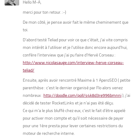
Hello M-A,
merci pour ton retour. :-)
De mon côté, je pense avoir fait le même cheminement que
toi.
D’abord testé Teliad pour voir ce que c’était, j’ai vite compris
mon intérêt à l’utiliser et je l’utilise donc encore aujourd’hui,
confère l’interview que j’ai pu faire d’Hervé Corseau :
http://www.nicolasauge.com/interview-herve-corseau-
teliad/
Ensuite, après avoir rencontré Maxime à 1 AperoSEO ( petite
parenthèse : c’est le dernier organisé par Flo alors venez
nombreux :
http://doodle.com/poll/s4k8d3re996bmnni
), j’ai
décidé de tester RocketLinks et je n’ai pas été déçu.
Ce qui m’a le plus bluffé chez eux, c’est le fait d’être appelé
pour activer mon compte et qu’il soit nécessaire de payer
pour une 1ère presta pour lever certaines restrictions du
moteur de recherche interne.