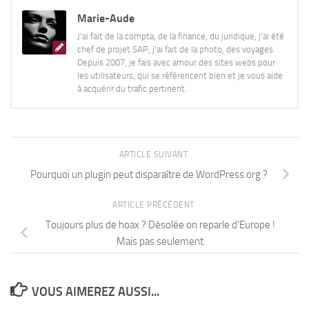
Marie-Aude
J'ai fait de la compta, de la finance, du juridique, j'ai été
chef de projet SAP, j'ai fait de la photo, des voyages.
Depuis 2007, je fais avec amour des sites webs pour
les utilisateurs, qui se référencent bien et je vous aide
à acquérir du trafic pertinent.
ARTICLE SUIVANT
Pourquoi un plugin peut disparaître de WordPress.org ?
ARTICLE PRÉCÉDENT
Toujours plus de hoax ? Désolée on reparle d’Europe !
Mais pas seulement
VOUS AIMEREZ AUSSI...