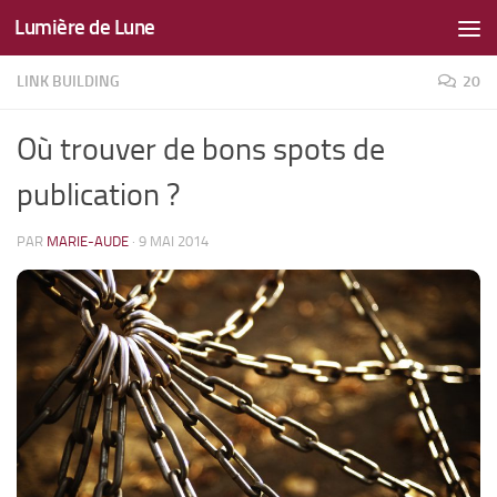
Lumière de Lune
Skip to content
LINK BUILDING
20
Où trouver de bons spots de
publication ?
PAR
MARIE-AUDE
·
9 MAI 2014