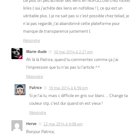
De plus on peu acheter des liens en NOFOLLOW chez rocket
links ( oui j’achète des liens en nofollow ! ), ce qui est un
véritable plus. ( je ne sait pas si c’est possible chez teliad, je
n’ai pas regardé, j’ai abandonné cette plateforme pour
manque de transparence justement ).
Répondre
Marie-Aude
10 mai 2014 à 2:27 pm
Ah là là Patrice, quand tu commentes comme ça j’ai
l’impression que tu n’as pas lu l’article ^^
Répondre
Patrice
10 mai 2014 à 6:59 pm
Si je l’ai lu, mais c difficile en gris sur blanc…. Change ta
couleur stp, c’est dur quand on est vieux !
Répondre
Herve
22 mai 2014 à 9:08 am
Bonjour Patrice,