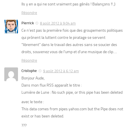
Ils y en a qui ne sont vraiment pas gênés ! Balançons !! ;)
Répondre
Pierrick
8 août 2012 à 9:04 am
Ce n’est pas la première fois que des groupements politiques
qui prônent la luttent contre le piratage se servent
“librement” dans le travail des autres sans se soucier des
droits, souvenez vous de l’ump et d’une musique de clip….
Répondre
Cristophe
9 août 2012 à 6:12 am
Bonjour Aude,
Dans mon flux RSS apparaît le titre :
Lumière de Lune : No such pipe, or this pipe has been deleted
avec le texte :
This data comes from pipes.yahoo.com but the Pipe does not
exist or has been deleted.
???