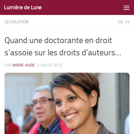
Lumière de Lune
Skip to content
LÉGISLATION
14
Quand une doctorante en droit
s’assoie sur les droits d’auteurs…
PAR
MARIE-AUDE
·
2 JUILLET 2012