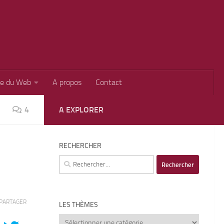
ie du Web
A propos
Contact
4
A EXPLORER
RECHERCHER
Rechercher :
PARTAGER
LES THÈMES
Les