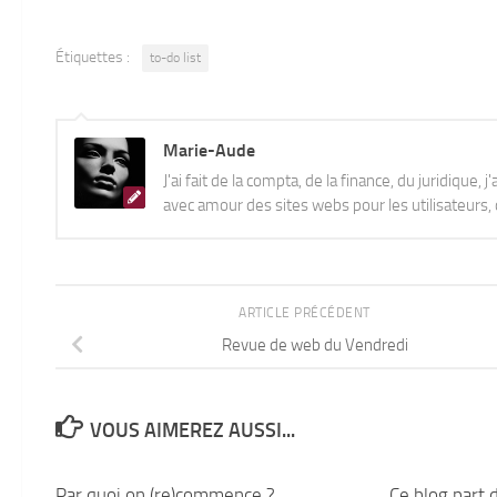
Étiquettes :
to-do list
Marie-Aude
J'ai fait de la compta, de la finance, du juridique, 
avec amour des sites webs pour les utilisateurs, q
ARTICLE PRÉCÉDENT
Revue de web du Vendredi
VOUS AIMEREZ AUSSI...
Par quoi on (re)commence ?
13
Ce blog part 