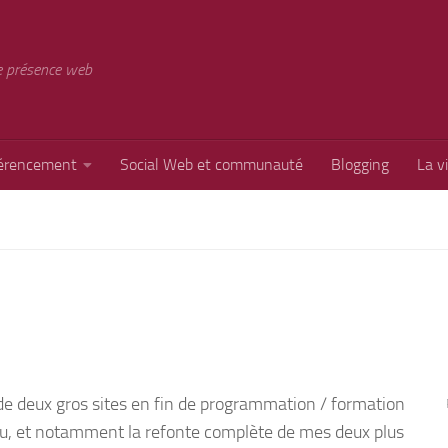
e présence web
érencement
Social Web et communauté
Blogging
La v
e deux gros sites en fin de programmation / formation
 feu, et notamment la refonte complète de mes deux plus