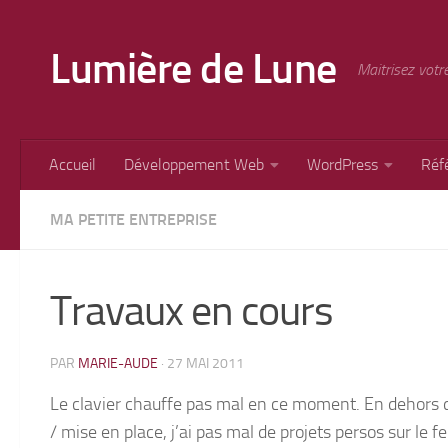
Skip to content
Lumière de Lune
Maitrisez votr
Accueil
Développement Web
WordPress
Réf
MA PETITE ENTREPRISE
Travaux en cours
PAR
MARIE-AUDE
·
27 MAI 2011
Le clavier chauffe pas mal en ce moment. En dehors d
/ mise en place, j’ai pas mal de projets persos sur le