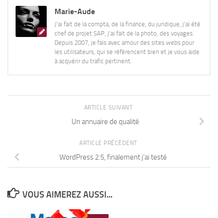
Marie-Aude
J'ai fait de la compta, de la finance, du juridique, j'ai été
chef de projet SAP, j'ai fait de la photo, des voyages.
Depuis 2007, je fais avec amour des sites webs pour
les utilisateurs, qui se référencent bien et je vous aide
à acquérir du trafic pertinent.
ARTICLE SUIVANT
Un annuaire de qualité
ARTICLE PRÉCÉDENT
WordPress 2.5, finalement j’ai testé
VOUS AIMEREZ AUSSI...