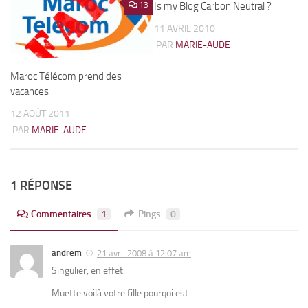
13
Is my Blog Carbon Neutral ?
3
11 AVRIL 2010
PAR
MARIE-AUDE
Maroc Télécom prend des
vacances
12 AOÛT 2011
PAR
MARIE-AUDE
1 RÉPONSE
Commentaires
1
Pings
0
andrem
21 avril 2008 à 12:07 am
Singulier, en effet.
Muette voilà votre fille pourqoi est.