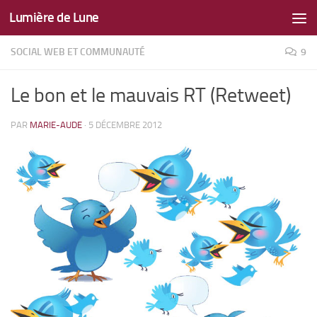
Lumière de Lune
Skip to content
SOCIAL WEB ET COMMUNAUTÉ
9
Le bon et le mauvais RT (Retweet)
PAR
MARIE-AUDE
·
5 DÉCEMBRE 2012