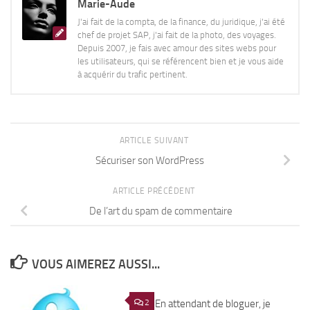
Marie-Aude
J'ai fait de la compta, de la finance, du juridique, j'ai été
chef de projet SAP, j'ai fait de la photo, des voyages.
Depuis 2007, je fais avec amour des sites webs pour
les utilisateurs, qui se référencent bien et je vous aide
à acquérir du trafic pertinent.
ARTICLE SUIVANT
Sécuriser son WordPress
ARTICLE PRÉCÉDENT
De l’art du spam de commentaire
VOUS AIMEREZ AUSSI...
2
En attendant de bloguer, je
0