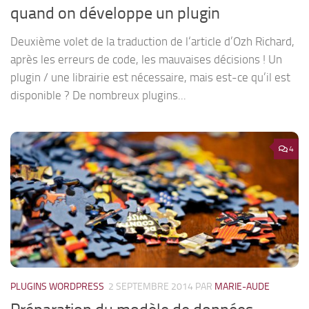
quand on développe un plugin
Deuxième volet de la traduction de l‘article d’Ozh Richard,
après les erreurs de code, les mauvaises décisions ! Un
plugin / une librairie est nécessaire, mais est-ce qu’il est
disponible ? De nombreux plugins...
4
PLUGINS WORDPRESS
2 SEPTEMBRE 2014
PAR
MARIE-AUDE