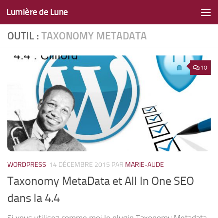
Lumière de Lune
Skip to content
OUTIL :
TAXONOMY METADATA
10
WORDPRESS
14 DÉCEMBRE 2015
PAR
MARIE-AUDE
Taxonomy MetaData et All In One SEO
dans la 4.4