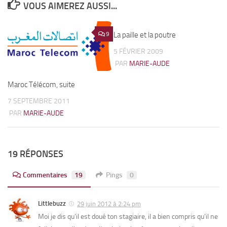
VOUS AIMEREZ AUSSI...
9
La paille et la poutre
4
5 FÉVRIER 2009
PAR
MARIE-AUDE
Maroc Télécom, suite
7 SEPTEMBRE 2011
PAR
MARIE-AUDE
19 RÉPONSES
Commentaires
19
Pings
0
Littlebuzz
29 juin 2012 à 2:24 pm
Moi je dis qu’il est doué ton stagiaire, il a bien compris qu’il ne