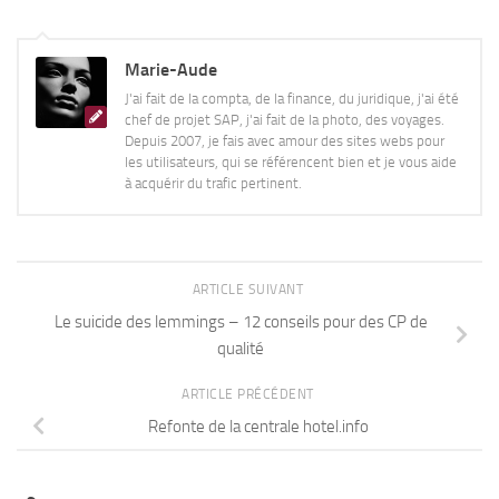
Marie-Aude
J'ai fait de la compta, de la finance, du juridique, j'ai été
chef de projet SAP, j'ai fait de la photo, des voyages.
Depuis 2007, je fais avec amour des sites webs pour
les utilisateurs, qui se référencent bien et je vous aide
à acquérir du trafic pertinent.
ARTICLE SUIVANT
Le suicide des lemmings – 12 conseils pour des CP de
qualité
ARTICLE PRÉCÉDENT
Refonte de la centrale hotel.info