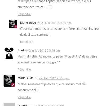
fallait pas aller dans l’optimisation à outrance, alors il
cherche des “trucs” :-)))))
Répondre
Marie-Aude
29 juin 2012 à 5:29 pm
C’est clair, tous les articles sur la même url, c’est l’inverse
du duplicate content :)
Répondre
Fred
2 juillet 2012 à 3:18 pm
Pas mal héhé ! Au moins ta page “Moisettitre” devait être
souvent crawlée par Google ^^
Répondre
Marie-Aude
2 juillet 2012 à 3:53 pm
Malheureusement je doute que ce soit un mot clé
concurrentiel :D
Répondre
Quentin
4 juillet 2012 à 5:28 pm