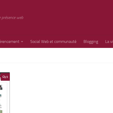
e présence web
érencement
Social Web et communauté
Blogging
La v
9