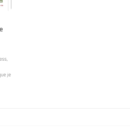
te
ess,
que je