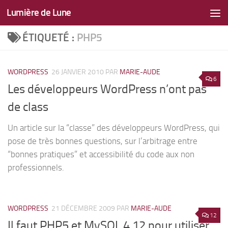
Lumière de Lune
Skip to content
ÉTIQUETÉ :
PHP5
WORDPRESS
26 JANVIER 2010
PAR
MARIE-AUDE
6
Les développeurs WordPress n’ont pas
de class
Un article sur la “classe” des développeurs WordPress, qui
pose de très bonnes questions, sur l’arbitrage entre
“bonnes pratiques” et accessibilité du code aux non
professionnels.
WORDPRESS
21 DÉCEMBRE 2009
PAR
MARIE-AUDE
12
Il faut PHP5 et MySQL 4.12 pour utiliser