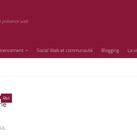
e présence web
érencement
Social Web et communauté
Blogging
La v
0
rie
ca,