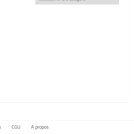
thèmes
s
CGU
A propos