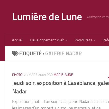
Skip to content
Lumière de Lune
Maitrisez votr
Accueil
Développement Web
WordPress
Réf
ÉTIQUETÉ :
GALERIE NADAR
PHOTO
23 MARS 2009
PAR
MARIE-AUDE
Jeudi soir, exposition à Casablanca, gale
Nadar
Exposition photo d’un soir, à la galerie Nadar à Casablan
les images d’un concert, un groupe marocain, et de