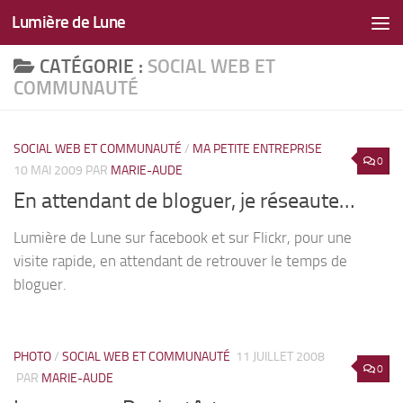
Lumière de Lune
Skip to content
CATÉGORIE :
SOCIAL WEB ET
COMMUNAUTÉ
SOCIAL WEB ET COMMUNAUTÉ
/
MA PETITE ENTREPRISE
0
10 MAI 2009
PAR
MARIE-AUDE
En attendant de bloguer, je réseaute…
Lumière de Lune sur facebook et sur Flickr, pour une
visite rapide, en attendant de retrouver le temps de
bloguer.
PHOTO
/
SOCIAL WEB ET COMMUNAUTÉ
11 JUILLET 2008
0
PAR
MARIE-AUDE