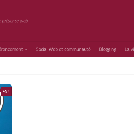
e présence web
érencement
Social Web et communauté
Blogging
La v
1