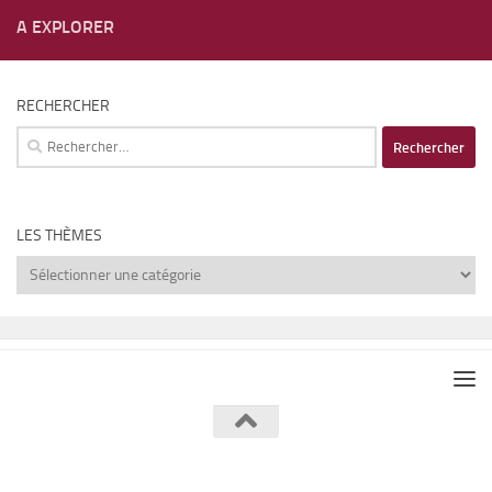
A EXPLORER
RECHERCHER
Rechercher :
LES THÈMES
Les
thèmes
Lumière de Lune © 2026. Tous droits réservés.