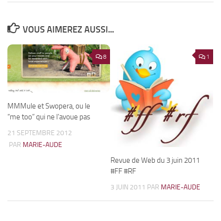
VOUS AIMEREZ AUSSI...
8
1
MMMule et Swopera, ou le
“me too” qui ne l’avoue pas
21 SEPTEMBRE 2012
PAR
MARIE-AUDE
Revue de Web du 3 juin 2011
#FF #RF
3 JUIN 2011
PAR
MARIE-AUDE