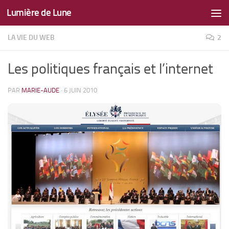
Lumière de Lune
Skip to content
LA VIE DU WEB
2
Les politiques français et l’internet
PAR
MARIE-AUDE
·
6 JUIN 2010