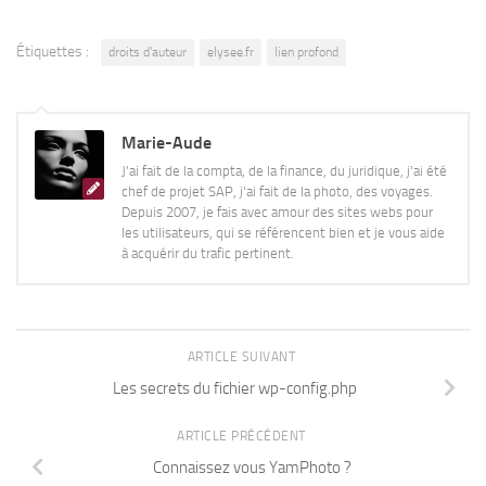
Étiquettes :
droits d'auteur
elysee.fr
lien profond
Marie-Aude
J'ai fait de la compta, de la finance, du juridique, j'ai été
chef de projet SAP, j'ai fait de la photo, des voyages.
Depuis 2007, je fais avec amour des sites webs pour
les utilisateurs, qui se référencent bien et je vous aide
à acquérir du trafic pertinent.
ARTICLE SUIVANT
Les secrets du fichier wp-config.php
ARTICLE PRÉCÉDENT
Connaissez vous YamPhoto ?