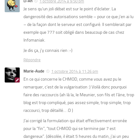
Li-An
1 octobre 2014 à 9:50 pm
Je sens qu’un joli débat est sur le point d’éclater. La
dangerosité des autorisations semble – pour ce que j’en ai lu
– de la façon dont le serveur est configuré. Il semblerait par
exemple que 777 soit obligé dans beaucoup de cas chez
Infomaniak.
Je dis ça, j’y connais rien :-)
Répondre
Marie-Aude
1 octobre 2014 à 11:26 pm
En ce qui concerne le CHMOD, comme vous avez pu le
remarquer, c’est de la vulgarisation :) Voilà donc pourquoi
faire des raccourcis (ah là la, le Meunier, son fils et l’âne, trop
blog est trop compliqué, pas assez simple, trop simple, trop
raccourci, trop détaillé… :D )
J’ai corrigé la formulation qui était effectivement erronée
pour la “fin”, “tout CHMOD qui se termine par 7 est
dangereux”. (désolée, il était 5 heures du matin, j’ai un peu