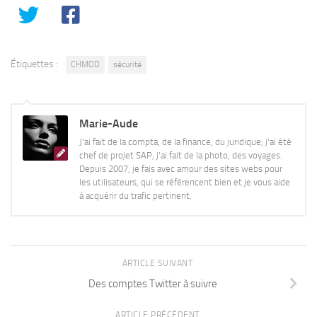
Étiquettes :
CHMOD
sécurité
Marie-Aude
J'ai fait de la compta, de la finance, du juridique, j'ai été
chef de projet SAP, j'ai fait de la photo, des voyages.
Depuis 2007, je fais avec amour des sites webs pour
les utilisateurs, qui se référencent bien et je vous aide
à acquérir du trafic pertinent.
ARTICLE SUIVANT
Des comptes Twitter à suivre
ARTICLE PRÉCÉDENT