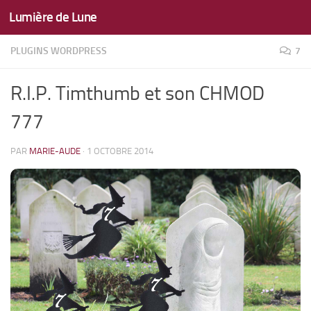
Lumière de Lune
Skip to content
PLUGINS WORDPRESS
7
R.I.P. Timthumb et son CHMOD
777
PAR
MARIE-AUDE
·
1 OCTOBRE 2014