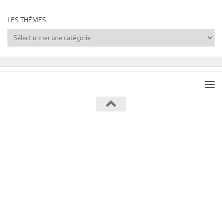
LES THÈMES
Les
thèmes
Lumière de Lune © 2026. Tous droits réservés.
Fièrement propulsé par
- Conçu par
Thème Hueman