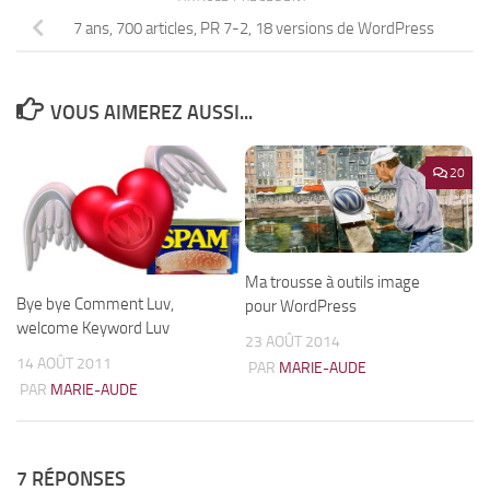
7 ans, 700 articles, PR 7-2, 18 versions de WordPress
VOUS AIMEREZ AUSSI...
20
Ma trousse à outils image
Bye bye Comment Luv,
pour WordPress
welcome Keyword Luv
23 AOÛT 2014
14 AOÛT 2011
PAR
MARIE-AUDE
PAR
MARIE-AUDE
7 RÉPONSES