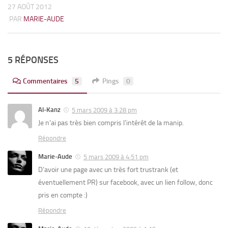
27 AOÛT 2012
PAR
MARIE-AUDE
5 RÉPONSES
Commentaires
5
Pings
0
Al-Kanz
5 mars 2009 à 3:28 pm
Je n’ai pas très bien compris l’intérêt de la manip.
Répondre
Marie-Aude
5 mars 2009 à 4:51 pm
D’avoir une page avec un très fort trustrank (et
éventuellement PR) sur facebook, avec un lien follow, donc
pris en compte :)
Répondre