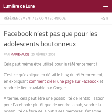
Lumière de Lune
Skip to content
RÉFÉRENCEMENT
/
LE COIN TECHNIQUE
5
Facebook n’est pas que pour les
adolescents boutonneux
PAR
MARIE-AUDE
·
25 FÉVRIER 2009
Cela peut même être utilisé pour le référencement !
C’est ce qu’explique en détail le blog du référencement,
en expliquant
comment créer une page sur Facebook
et
rendre le lien crawlable par Google.
A terme, cela peut être une possibilité de rentabilisation
pour Facebook : plutôt que de vendre la pub, vendre la
possibilité de faire de la pub à ses membres. J’imagine